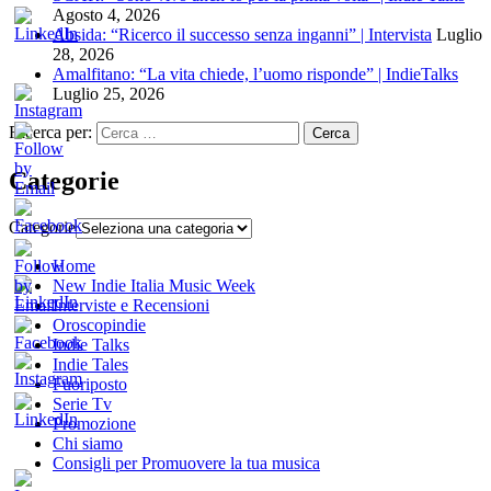
Agosto 4, 2026
Absida: “Ricerco il successo senza inganni” | Intervista
Luglio
28, 2026
Amalfitano: “La vita chiede, l’uomo risponde” | IndieTalks
Luglio 25, 2026
Ricerca per:
Categorie
Categorie
Home
New Indie Italia Music Week
Interviste e Recensioni
Oroscopindie
Indie Talks
Indie Tales
Fuoriposto
Serie Tv
Promozione
Chi siamo
Consigli per Promuovere la tua musica