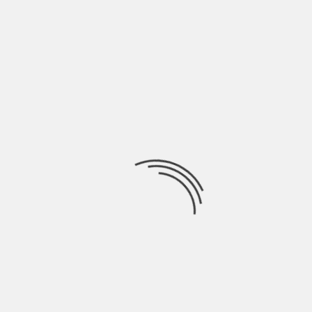
LASCIA UN COMMENTO
Devi essere
connesso
per inviare un commento.
Ricerca
per:
Socials