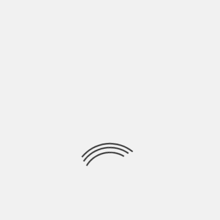
LASCIA UN COMMENTO
Devi essere
connesso
per inviare un commento.
Ricerca
per:
Socials