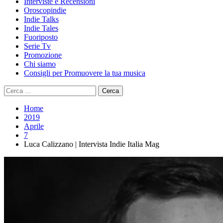
Interviste e Recensioni
Oroscopindie
Indie Talks
Indie Tales
Fuoriposto
Serie Tv
Promozione
Chi siamo
Consigli per Promuovere la tua musica
Ricerca
per:
Home
2019
Aprile
7
Luca Calizzano | Intervista Indie Italia Mag