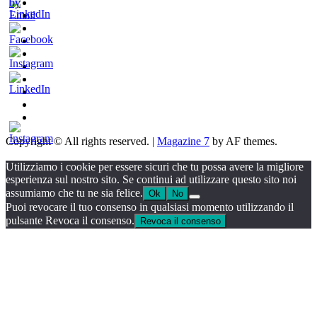
New
Indie
Interviste
Italia
e
Oroscopindie
Music
Recensioni
Indie
Week
Talks
Indie
Tales
Fuoriposto
Serie
Tv
Promozione
Chi
siamo
Consigli
per
Copyright © All rights reserved.
|
Magazine 7
by AF themes.
Promuovere
la
Utilizziamo i cookie per essere sicuri che tu possa avere la migliore
tua
esperienza sul nostro sito. Se continui ad utilizzare questo sito noi
musica
assumiamo che tu ne sia felice.
Ok
No
Puoi revocare il tuo consenso in qualsiasi momento utilizzando il
pulsante Revoca il consenso.
Revoca il consenso