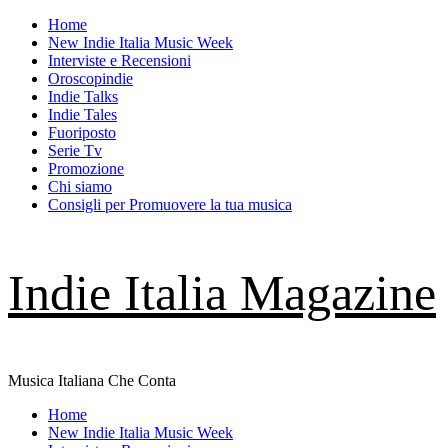
Skip
Home
to
New Indie Italia Music Week
content
Interviste e Recensioni
Oroscopindie
Indie Talks
Indie Tales
Fuoriposto
Serie Tv
Promozione
Chi siamo
Consigli per Promuovere la tua musica
Indie Italia Magazine
Musica Italiana Che Conta
Primary
Home
Menu
New Indie Italia Music Week