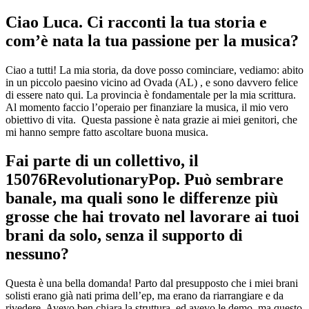
Ciao Luca. Ci racconti la tua storia e
com’è nata la tua passione per la musica?
Ciao a tutti! La mia storia, da dove posso cominciare, vediamo: abito
in un piccolo paesino vicino ad Ovada (AL) , e sono davvero felice
di essere nato qui. La provincia è fondamentale per la mia scrittura.
Al momento faccio l’operaio per finanziare la musica, il mio vero
obiettivo di vita. Questa passione è nata grazie ai miei genitori, che
mi hanno sempre fatto ascoltare buona musica.
Fai parte di un collettivo, il
15076RevolutionaryPop. Può sembrare
banale, ma quali sono le differenze più
grosse che hai trovato nel lavorare ai tuoi
brani da solo, senza il supporto di
nessuno?
Questa è una bella domanda! Parto dal presupposto che i miei brani
solisti erano già nati prima dell’ep, ma erano da riarrangiare e da
rivedere. Avevo ben chiara la struttura, ed avevo le demo, ma questo