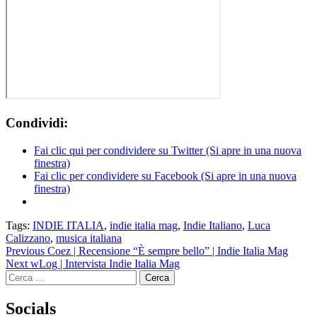
Condividi:
Fai clic qui per condividere su Twitter (Si apre in una nuova
finestra)
Fai clic per condividere su Facebook (Si apre in una nuova
finestra)
Tags:
INDIE ITALIA
,
indie italia mag
,
Indie Italiano
,
Luca
Calizzano
,
musica italiana
Continue
Previous
Coez | Recensione “È sempre bello” | Indie Italia Mag
Next
wLog | Intervista Indie Italia Mag
Reading
Ricerca
per:
Socials