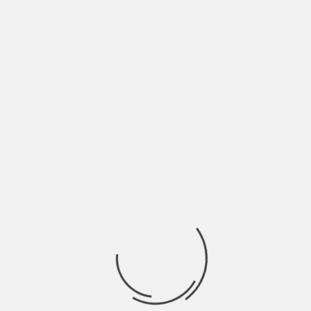
GRIMOIRE È LA FORMULA MAGICA DI LEON
SETI | INTERVISTA
BY
NICOLÒ GRANONE
4 ANNI AGO
Abbiamo la tendenza di ragionare dando un senso fisico alla
realtà che ci circonda tendendo
FUORIPOSTO