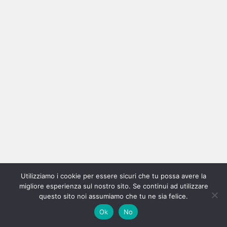
paesaggio della sua esistenza con immagini brutali
e poetiche, incastonando in questo nuovo brano
un’urgenza viscerale che si nutre di inquietudini e
disillusioni. Centomilacarie, tra crudo realismo e
visioni oniriche, trova forza in una scrittura diretta,
senza filtri, capace di trasformare il disagio
emotivo in un’istantanea generazionale.
(Ilaria Rapa)
centomilacarie: 7
La Società degli Aperitivi
Utilizziamo i cookie per essere sicuri che tu possa avere la
migliore esperienza sul nostro sito. Se continui ad utilizzare
questo sito noi assumiamo che tu ne sia felice.
Ok
No