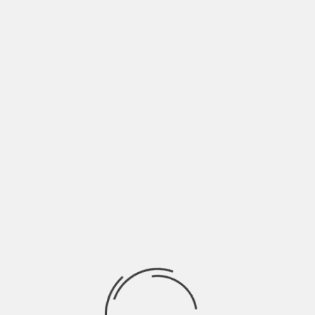
percorrere il viaggio nel tempo.
I server, le chiavette USB potranno essere riempiti
o svuotati nel futuro a seconda di come ci siamo
legati a qualcuno nel presente. Come oggi una
fotografia è stata strappata o messa nel
portafogli. Il libro è stato venduto al mercatino o
riempito di sottolineature a matita e messo sul
comodino di fianco al nostro letto.
(Stefano Giannetti)
Lanyard: 7,5
TTT le parole