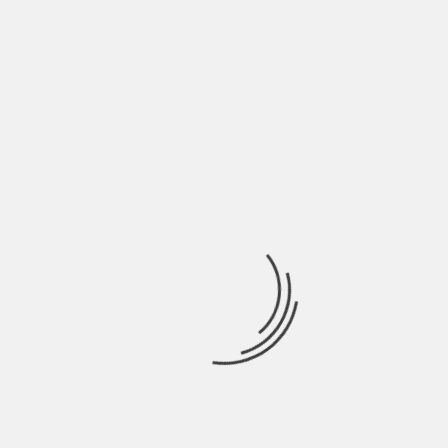
HO SCRITTO UNA RECENSIONE SU SANREMO
2019, VI VA DI PUBBLICARLA?
BY
SALVATORE GIANNAVOLA
8 ANNI AGO
Di Mattia Farci Le mie pagelle di Sanremo 2019 E’ un Festival
lento dove si cerca di
INDIE ITALIA MAG