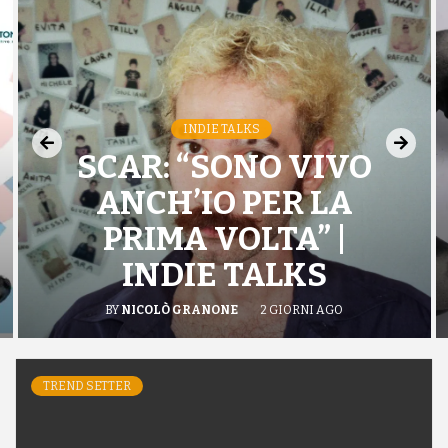
INDIE TALKS
SCAR: “SONO VIVO
ANCH’IO PER LA
PRIMA VOLTA” |
INDIE TALKS
BY
NICOLÒ GRANONE
2 GIORNI AGO
TREND SETTER