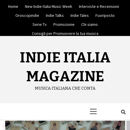
Skip
Home
New Indie Italia Music Week
Interviste e Recensioni
to
content
Oroscopindie
Indie Talks
Indie Tales
Fuoriposto
Serie Tv
Promozione
Chi siamo
Consigli per Promuovere la tua musica
INDIE ITALIA
MAGAZINE
MUSICA ITALIANA CHE CONTA
Primary
Menu