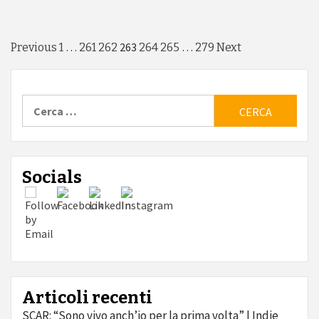
Navigazione
…
263
…
Previous
1
261
262
264
265
279
Next
articoli
Ricerca
per:
Socials
Articoli recenti
SCAR: “Sono vivo anch’io per la prima volta” | Indie