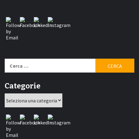
Ricerca
per:
Categorie
Categorie