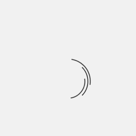
MAI FIGLIO UNICO | INDIE TALES
BY
SALVATORE GIANNAVOLA
7 ANNI AGO
Di Carlotta Santigli I ricordi d’infanzia di Sam sono color
porpora. Non rossi di sangue
INDIE TALES