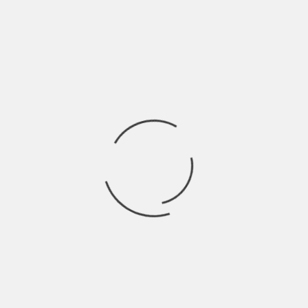
AFFOGARE | INDIE TALES
BY
BLOG
7 ANNI AGO
È domenica mattina, e come tutte le domeniche Lorenzo,
detto Lollo, si alza dal letto
INDIE TALES