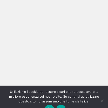
Ricerca
per:
Categorie
Categorie
Utilizziamo i cookie per essere sicuri che tu possa avere la
Home
New
Interviste
Oroscopindie
Indie
Indie
Fuoriposto
Serie
Promozione
Chi
Con
migliore esperienza sul nostro sito. Se continui ad utilizzare
Indie
e
Talks
Tales
Tv
siamo
per
questo sito noi assumiamo che tu ne sia felice.