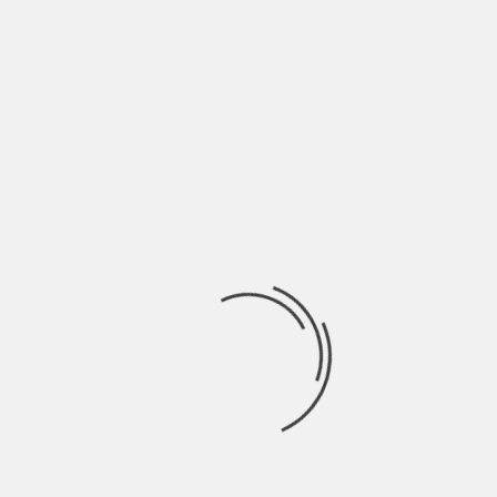
UN CEROTTO IN PIÙ | OROSCOPINDIE
BY
NICOLÒ GRANONE
3 ANNI AGO
Se ci serve un cerotto in più Non è sbagliato chiedere aiuto Ci
sarà sempre
INDIE TALKS