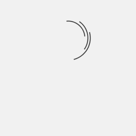
SIDIS: “SIAMO COME NUVOLE, MA SOLO DI
PASSAGGIO” | INTERVISTA
BY
BLOG
6 ANNI AGO
Nato nella provincia torinese (Alpignano) nel 1996, Simone
Pellerito, in arte SiDiS scopre la passione
INDIE ITALIA MAG