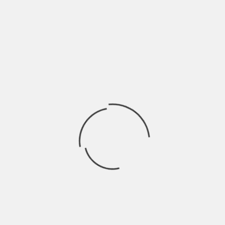
SABÙ ALAIMO | INTERVISTA INDIE ITALIA
MAG
BY
BLOG
7 ANNI AGO
Sabù Alaimo è un cantautore palermitano attivo sulla scena da
oltre dieci anni. Inizialmente Sabù
INDIE ITALIA MAG