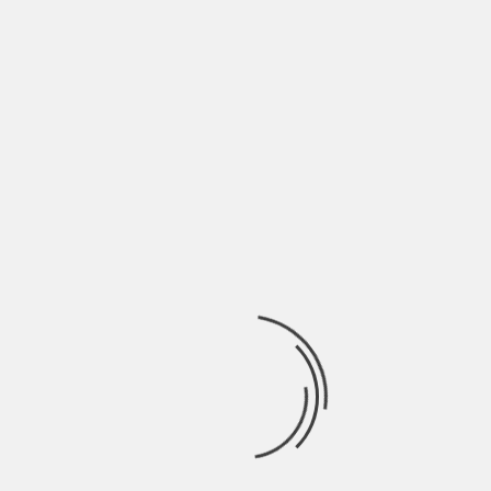
LE FESTE CON I BAMBINI | INDIE TALES
BY
NICOLÒ GRANONE
2 ANNI AGO
“Hey Paolo, sono Alice come stai?. Hai impegni sabato sera?
C’è la festa di Luca
INDIE TALKS